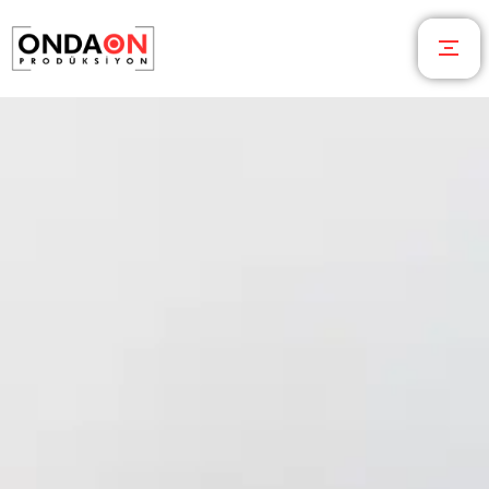
OndaOn Prodüksiyon